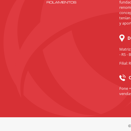
fundad
renomb
concep
tenían
y apor
D
Matriz
- RS - B
Filial:
Fone +
venda
©