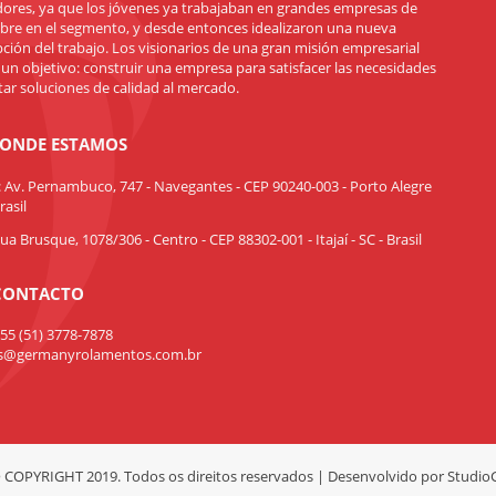
ores, ya que los jóvenes ya trabajaban en grandes empresas de
re en el segmento, y desde entonces idealizaron una nueva
ción del trabajo. Los visionarios de una gran misión empresarial
 un objetivo: construir una empresa para satisfacer las necesidades
tar soluciones de calidad al mercado.
ONDE ESTAMOS
: Av. Pernambuco, 747 - Navegantes - CEP 90240-003 - Porto Alegre
rasil
 Rua Brusque, 1078/306 - Centro - CEP 88302-001 - Itajaí - SC - Brasil
CONTACTO
55 (51) 3778-7878
s@germanyrolamentos.com.br
 COPYRIGHT 2019. Todos os direitos reservados | Desenvolvido por
Studio