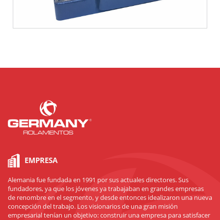
EMPRESA
Alemania fue fundada en 1991 por sus actuales directores. Sus
fundadores, ya que los jóvenes ya trabajaban en grandes empresas
de renombre en el segmento, y desde entonces idealizaron una nueva
concepción del trabajo. Los visionarios de una gran misión
empresarial tenían un objetivo: construir una empresa para satisfacer